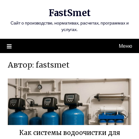
Перейти
FastSmet
к
содержимому
Сайт о производстве, нормативах, расчетах, программах и
услугах.
Меню
Автор:
fastsmet
Как системы водоочистки для