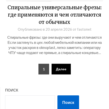
Спиральные универсальные фрезы:
где применяются и чем отличаются
от обычных
Опубликовано в
20 апреля 2026
от
fastsmet
Спиральные фрезы: где они выручают и чем отличаются
Если заглянуть в цех любой мебельной компании или на
участок раскроя в oknoplast, легко заметить: оператору
ЧПУ чаще подают не прямые, а спиральные концевые…
Пагинация
1
Далее
записей
ПОИСК
Поиск