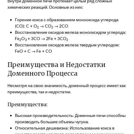
Внутри доменной печи протекает целый ряд сложных
химических реакций. Основные из них:
Горение кокса с образованием монооксида углерода
(CO): C + O
→ CO
→ 2CO
2
2
Восстановление оксидов железа монооксидом углерода:
Fe
O
+ 3CO → 2Fe + 3CO
2
3
2
Восстановление оксидов железа твердым углеродом:
FeO + C → Fe + CO
Преимущества и Недостатки
Доменного Процесса
Несмотря на свою значимость, доменный процесс имеет как
преимущества, так и недостатки.
Преимущества:
Высокая производительность: Доменные печи способны
производить большие объемы чугуна.
Относительная дешевизна: Использование кокса в