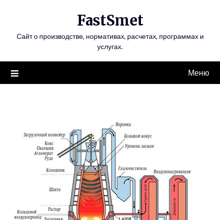
Перейти
FastSmet
к
содержимому
Сайт о производстве, нормативах, расчетах, программах и
услугах.
Меню