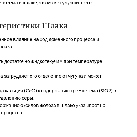
озема в шлаке, что может улучшить его
теристики Шлака
нное влияние на ход доменного процесса и
шлака:
ь достаточно жидкотекучим при температуре
 затрудняет его отделение от чугуна и может
 кальция (CaO) к содержанию кремнезема (SiO2) в
удалению серы.
ержание оксидов железа в шлаке указывает на
 процесса.