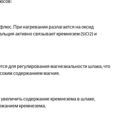
юсов:
люс. При нагревании разлагается на оксид
кальция активно связывает кремнезем (SiO2) и
ется для регулирования магнезиальности шлака, что
ысоким содержанием магния.
о увеличить содержание кремнезема в шлаке,
ержанием кремнезема.