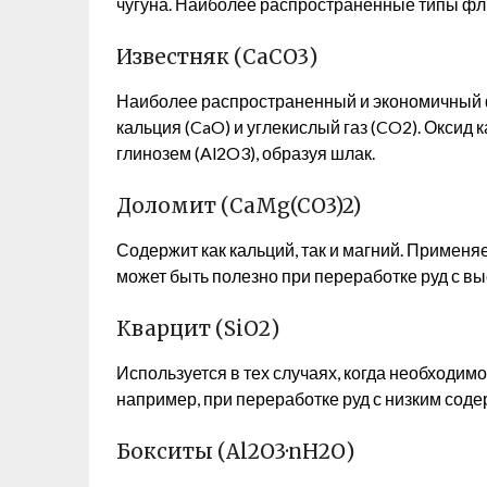
чугуна. Наиболее распространенные типы фл
Известняк (CaCO3)
Наиболее распространенный и экономичный ф
кальция (CaO) и углекислый газ (CO2). Оксид 
глинозем (Al2O3), образуя шлак.
Доломит (CaMg(CO3)2)
Содержит как кальций, так и магний. Применя
может быть полезно при переработке руд с в
Кварцит (SiO2)
Используется в тех случаях, когда необходим
например, при переработке руд с низким сод
Бокситы (Al2O3·nH2O)