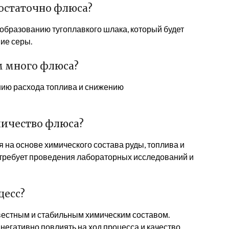
достаточно флюса?
образованию тугоплавкого шлака, который будет
ние серы.
м много флюса?
нию расхода топлива и снижению
личество флюса?
на основе химического состава руды, топлива и
 требует проведения лабораторных исследований и
цесс?
вестным и стабильным химическим составом.
егативно повлиять на ход процесса и качество