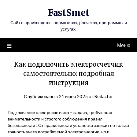
Перейти
FastSmet
к
содержимому
Сайт о производстве, нормативах, расчетах, программах и
услугах.
Меню
Как подключить электросчетчик
самостоятельно: подробная
инструкция
Опубликовано в
21 июня 2025
от
Redactor
Подключение электросчетчика – задача‚ требующая
внимательности и строгого соблюдения правил
безопасности․ От правильности установки зависит не только
точность учета потребляемой электроэнергии‚ но и