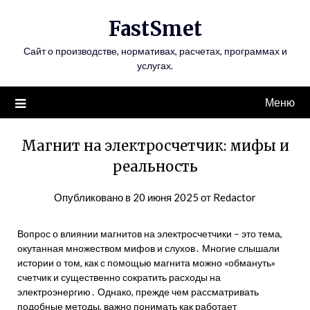
Перейти
FastSmet
к
содержимому
Сайт о производстве, нормативах, расчетах, программах и
услугах.
Меню
Магнит на электросчетчик: мифы и
реальность
Опубликовано в
20 июня 2025
от
Redactor
Вопрос о влиянии магнитов на электросчетчики – это тема,
окутанная множеством мифов и слухов․ Многие слышали
истории о том, как с помощью магнита можно «обмануть»
счетчик и существенно сократить расходы на
электроэнергию․ Однако, прежде чем рассматривать
подобные методы, важно понимать как работает