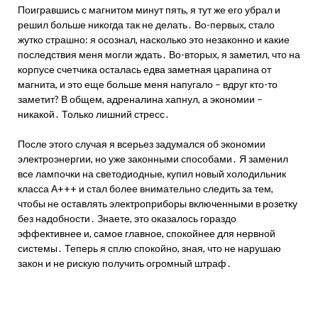
Поигравшись с магнитом минут пять, я тут же его убрал и
решил больше никогда так не делать․ Во-первых, стало
жутко страшно: я осознал, насколько это незаконно и какие
последствия меня могли ждать․ Во-вторых, я заметил, что на
корпусе счетчика осталась едва заметная царапина от
магнита, и это еще больше меня напугало – вдруг кто-то
заметит? В общем, адреналина хапнул, а экономии –
никакой․ Только лишний стресс․
После этого случая я всерьез задумался об экономии
электроэнергии, но уже законными способами․ Я заменил
все лампочки на светодиодные, купил новый холодильник
класса А+++ и стал более внимательно следить за тем,
чтобы не оставлять электроприборы включенными в розетку
без надобности․ Знаете, это оказалось гораздо
эффективнее и, самое главное, спокойнее для нервной
системы․ Теперь я сплю спокойно, зная, что не нарушаю
закон и не рискую получить огромный штраф․