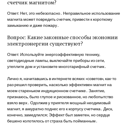
счетчик магнитом?
Ответ: Нет, это небезопасно․ Неправильное использование
магнита может повредить счетчик, привести к короткому
замыканию и даже пожару․
Вопрос: Какие законные способы экономии
электроэнергии существуют?
Ответ: Используйте энергоэффективную технику,
светодиодные лампы, выключайте приборы из сети,
утеплите дом и установите многотарифный счетчик․
Лично я, начитавшись в интернете всяких «советов», как-то
раз решил проверить, насколько эффективен магнит на
моем стареньком индукционном счетчике․ Занятие,
признаюсь, было глупое и рискованное, но любопытство
взяло верх․ Одолжив у приятеля мощный неодимовый
магнит, я аккуратно поднес его к корпусу счетчика․ Диск,
конечно, замедлился; Эффект был заметен, но сердце
бешено колотилось от страха быть пойманным․