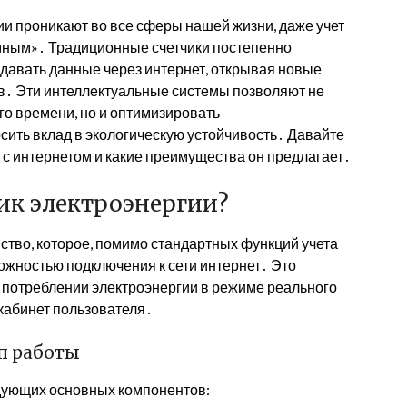
и проникают во все сферы нашей жизни, даже учет
мным»․ Традиционные счетчики постепенно
давать данные через интернет, открывая новые
в․ Эти интеллектуальные системы позволяют не
го времени, но и оптимизировать
сить вклад в экологическую устойчивость․ Давайте
и с интернетом и какие преимущества он предлагает․
ик электроэнергии?
йство, которое, помимо стандартных функций учета
ожностью подключения к сети интернет․ Это
 потреблении электроэнергии в режиме реального
кабинет пользователя․
п работы
ледующих основных компонентов: