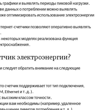
ь графики и выявлять периоды пиковой нагрузки․
ве данных о потреблении можно выявлять
кже оптимизировать использование электроэнергии
тернет-счетчики позволяют оперативно выявлять
․
В некоторых моделях реализована функция
лектроснабжения․
етчик электроэнергии?
ии следует обратить внимание на следующие
что счетчик поддерживает тот тип подключения,
, Ethernet и т․д․)․
с высоким классом точности․
нкции вам необходимы (например, удаленное
евышении лимитов потребления и т․д․)․