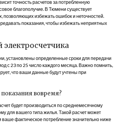
ависит точность расчетов за потребленную
нсовое благополучие. В Тюмени существует
, позволяющих избежать ошибок и неточностей.
передавать показания, чтобы избежать неприятных
й электросчетчика
сии, установлены определенные сроки для передачи
од с 23 по 25 число каждого месяца. Важно помнить,
ирует, что ваши данные будут учтены при
ь показания вовремя?
асчет будет производиться по среднемесячному
му для вашего типа жилья. Такой расчет может
и ваше фактическое потребление значительно ниже