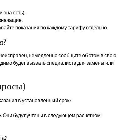
 она есть).
 значащие.
авайте показания по каждому тарифу отдельно.
я?
 неисправен, немедленно сообщите об этом в свою
имо будет вызвать специалиста для замены или
просы)
оказания в установленный срок?
е. Они будут учтены в следующем расчетном
та?