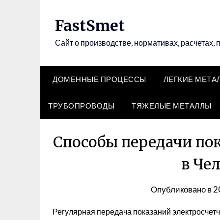
Перейти
к
FastSmet
содержимому
Сайт о производстве, нормативах, расчетах, 
ДОМЕННЫЕ ПРОЦЕССЫ
ЛЕГКИЕ МЕТА
ТРУБОПРОВОДЫ
ТЯЖЕЛЫЕ МЕТАЛЛЫ
Способы передачи по
в Че
Опубликовано в
2
Регулярная передача показаний электросчетчи