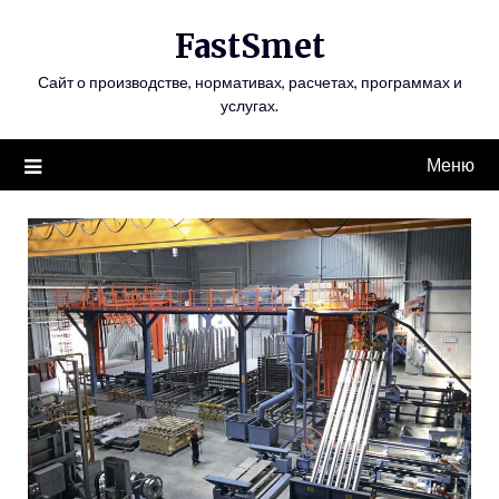
Перейти
FastSmet
к
содержимому
Сайт о производстве, нормативах, расчетах, программах и
услугах.
Меню