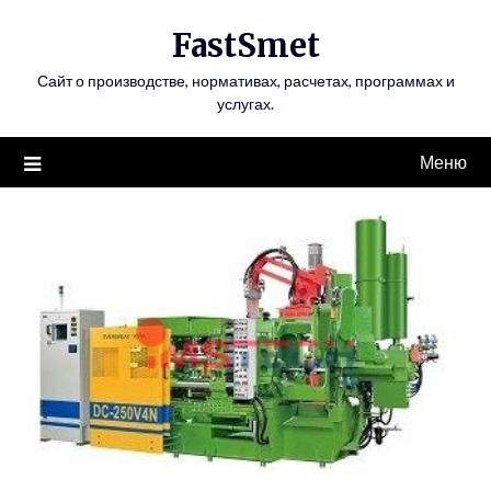
Перейти
FastSmet
к
содержимому
Сайт о производстве, нормативах, расчетах, программах и
услугах.
Меню