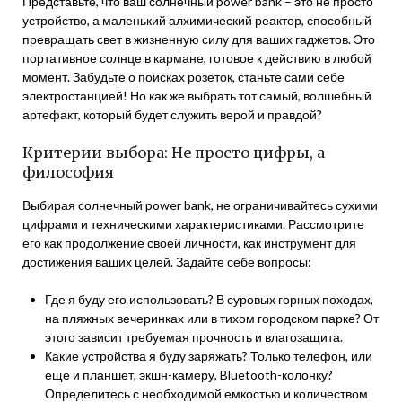
Представьте, что ваш солнечный power bank – это не просто
устройство, а маленький алхимический реактор, способный
превращать свет в жизненную силу для ваших гаджетов. Это
портативное солнце в кармане, готовое к действию в любой
момент. Забудьте о поисках розеток, станьте сами себе
электростанцией! Но как же выбрать тот самый, волшебный
артефакт, который будет служить верой и правдой?
Критерии выбора: Не просто цифры, а
философия
Выбирая солнечный power bank, не ограничивайтесь сухими
цифрами и техническими характеристиками. Рассмотрите
его как продолжение своей личности, как инструмент для
достижения ваших целей. Задайте себе вопросы:
Где я буду его использовать? В суровых горных походах,
на пляжных вечеринках или в тихом городском парке? От
этого зависит требуемая прочность и влагозащита.
Какие устройства я буду заряжать? Только телефон, или
еще и планшет, экшн-камеру, Bluetooth-колонку?
Определитесь с необходимой емкостью и количеством