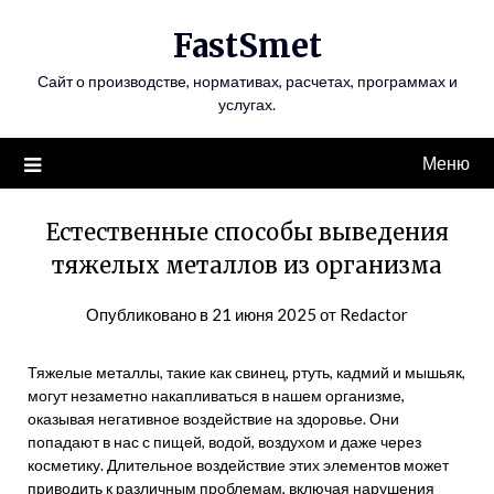
Перейти
FastSmet
к
содержимому
Сайт о производстве, нормативах, расчетах, программах и
услугах.
Меню
Естественные способы выведения
тяжелых металлов из организма
Опубликовано в
21 июня 2025
от
Redactor
Тяжелые металлы, такие как свинец, ртуть, кадмий и мышьяк,
могут незаметно накапливаться в нашем организме,
оказывая негативное воздействие на здоровье. Они
попадают в нас с пищей, водой, воздухом и даже через
косметику. Длительное воздействие этих элементов может
приводить к различным проблемам, включая нарушения