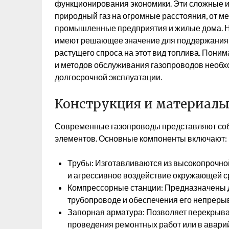
функционирования экономики. Эти сложные 
природный газ на огромные расстояния, от м
промышленные предприятия и жилые дома. Н
имеют решающее значение для поддержания э
растущего спроса на этот вид топлива. Пони
и методов обслуживания газопроводов необх
долгосрочной эксплуатации.
Конструкция и материалы
Современные газопроводы представляют соб
элементов. Основные компоненты включают:
Трубы: Изготавливаются из высокопрочно
и агрессивное воздействие окружающей с
Компрессорные станции: Предназначены д
трубопроводе и обеспечения его непреры
Запорная арматура: Позволяет перекрыва
проведения ремонтных работ или в авари