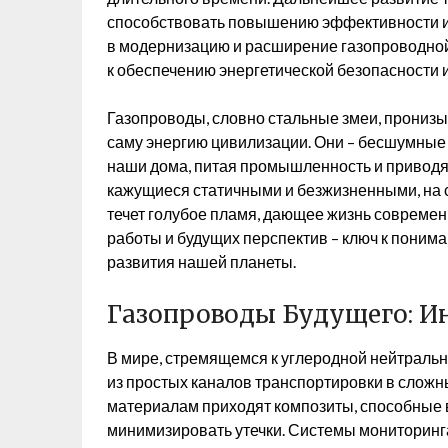
способствовать повышению эффективности и
в модернизацию и расширение газопроводно
к обеспечению энергетической безопасности и
Газопроводы, словно стальные змеи, пронизыв
саму энергию цивилизации. Они – бесшумные 
наши дома, питая промышленность и приводя 
кажущиеся статичными и безжизненными, на 
течет голубое пламя, дающее жизнь современ
работы и будущих перспектив – ключ к поним
развития нашей планеты.
Газопроводы Будущего: И
В мире, стремящемся к углеродной нейтраль
из простых каналов транспортировки в слож
материалам приходят композиты, способные
минимизировать утечки. Системы мониторинга