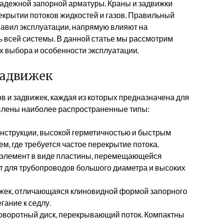
надежной запорной арматуры. Краны и задвижки
екрытии потоков жидкостей и газов. Правильный
равил эксплуатации, напрямую влияют на
ь всей системы. В данной статье мы рассмотрим
х выбора и особенности эксплуатации.
задвижек
 и задвижек, каждая из которых предназначена для
влены наиболее распространенные типы:
нструкции, высокой герметичностью и быстрым
м, где требуется частое перекрытие потока.
 элемент в виде пластины, перемещающейся
т для трубопроводов большого диаметра и высоких
ижек, отличающаяся клиновидной формой запорного
ание к седлу.
оворотный диск, перекрывающий поток. Компактны