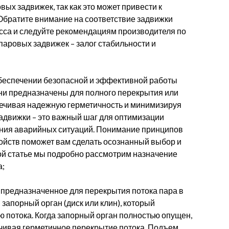
вых задвижек, так как это может привести к
братите внимание на соответствие задвижки
сса и следуйте рекомендациям производителя по
паровых задвижек – залог стабильности и
беспечении безопасной и эффективной работы
и предназначены для полного перекрытия или
печивая надежную герметичность и минимизируя
адвижки – это важный шаг для оптимизации
ния аварийных ситуаций. Понимание принципов
ройств поможет вам сделать осознанный выбор и
той статье мы подробно рассмотрим назначение
а;
, предназначенное для перекрытия потока пара в
запорный орган (диск или клин), который
потока. Когда запорный орган полностью опущен,
печивая герметичное перекрытие потока. Подъем