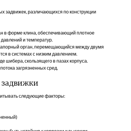
ых задвижек, различающихся по конструкции
н в форме клина, обеспечивающий плотное
 давлений и температур.
запорный орган, перемещающийся между двумя
ся в системах с низким давлением.
е шибера, скользящего в пазах корпуса.
потока загрязненных сред.
 задвижки
читывать следующие факторы:
зненный)
жен быть устойчив к коррозии и высоким