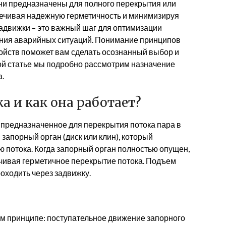
и предназначены для полного перекрытия или
печивая надежную герметичность и минимизируя
адвижки – это важный шаг для оптимизации
ния аварийных ситуаций. Понимание принципов
ройств поможет вам сделать осознанный выбор и
той статье мы подробно рассмотрим назначение
а.
а и как она работает?
, предназначенное для перекрытия потока пара в
запорный орган (диск или клин), который
потока. Когда запорный орган полностью опущен,
печивая герметичное перекрытие потока. Подъем
оходить через задвижку.
ом принципе: поступательное движение запорного