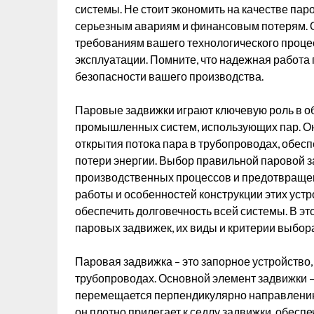
системы. Не стоит экономить на качестве паро
серьезным авариям и финансовым потерям. О
требованиям вашего технологического проце
эксплуатации. Помните, что надежная работа 
безопасности вашего производства.
Паровые задвижки играют ключевую роль в о
промышленных систем, использующих пар. Он
открытия потока пара в трубопроводах, обес
потери энергии. Выбор правильной паровой з
производственных процессов и предотвраще
работы и особенностей конструкции этих уст
обеспечить долговечность всей системы. В э
паровых задвижек, их виды и критерии выбор
Паровая задвижка – это запорное устройство
трубопроводах. Основной элемент задвижки – 
перемещается перпендикулярно направлению 
он плотно прилегает к седлу задвижки, обес