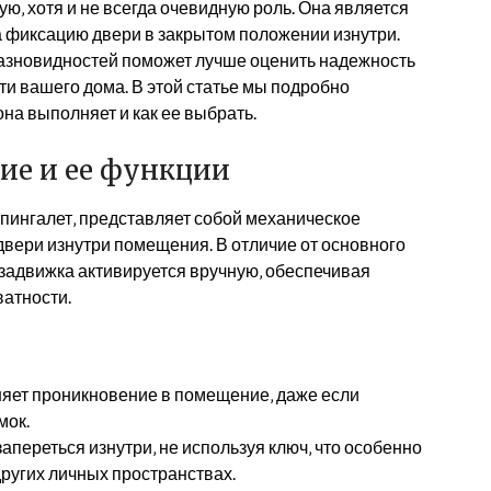
ую‚ хотя и не всегда очевидную роль. Она является
 фиксацию двери в закрытом положении изнутри.
азновидностей поможет лучше оценить надежность
ти вашего дома. В этой статье мы подробно
она выполняет и как ее выбрать.
ие и ее функции
шпингалет‚ представляет собой механическое
двери изнутри помещения. В отличие от основного
 задвижка активируется вручную‚ обеспечивая
ватности.
яет проникновение в помещение‚ даже если
мок.
переться изнутри‚ не используя ключ‚ что особенно
других личных пространствах.