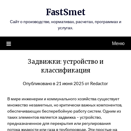
Перейти
FastSmet
к
содержимому
Сайт о производстве, нормативах, расчетах, программах и
услугах.
Меню
Задвижки: устройство и
классификация
Опубликовано в
21 июня 2025
от
Redactor
В мире инженерии и коммунального хозяйства существует
множество незаметных, но критически важных компонентов,
обеспечивающих бесперебойную работу систем. Одним из
таких элементов является задвижка – устройство,
предназначенное для перекрытия или регулирования
потока жидкости или газа в трубопроводе. Эти простые на