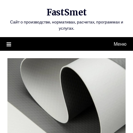
Перейти
FastSmet
к
содержимому
Сайт о производстве, нормативах, расчетах, программах и
услугах.
Меню