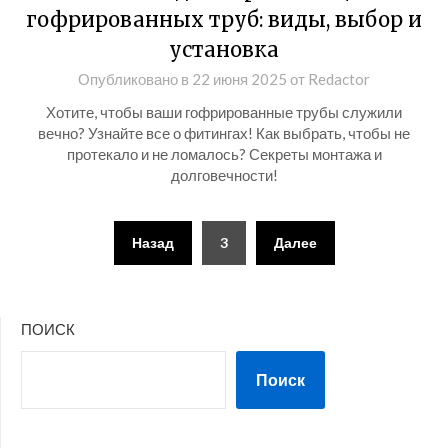
гофрированных труб: виды, выбор и
установка
Опубликовано в
22 июня 2025
от
Redactor
Хотите, чтобы ваши гофрированные трубы служили
вечно? Узнайте все о фитингах! Как выбрать, чтобы не
протекало и не ломалось? Секреты монтажа и
долговечности!
Пагинация
Назад
3
Далее
записей
ПОИСК
Поиск