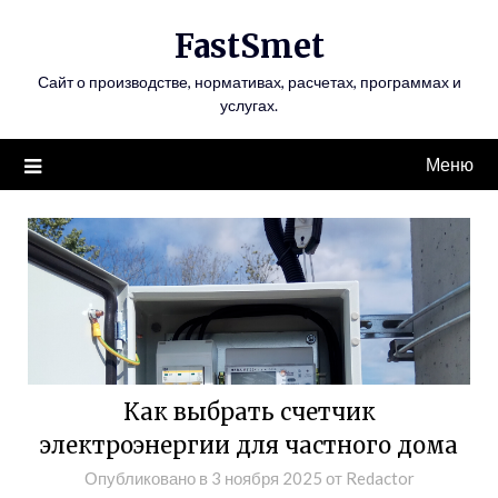
Перейти
FastSmet
к
содержимому
Сайт о производстве, нормативах, расчетах, программах и
услугах.
Меню
Как выбрать счетчик
электроэнергии для частного дома
Опубликовано в
3 ноября 2025
от
Redactor